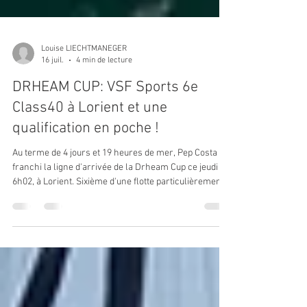
Louise LIECHTMANEGER
16 juil.
4 min de lecture
DRHEAM CUP: VSF Sports 6e
Class40 à Lorient et une
qualification en poche !
Au terme de 4 jours et 19 heures de mer, Pep Costa a
franchi la ligne d'arrivée de la Drheam Cup ce jeudi à
6h02, à Lorient. Sixième d'une flotte particulièrement
relevée, le skipper de VSF Sports signe un nouveau
résultat solide dans une saison où il ne cesse de
gagner en épaisseur. Mais l'essentiel est ailleurs. Au
bout de ces près de 1 000 milles entre Cherbourg-en-
Cotentin, le Fastnet et le plateau de Rochebonne, le