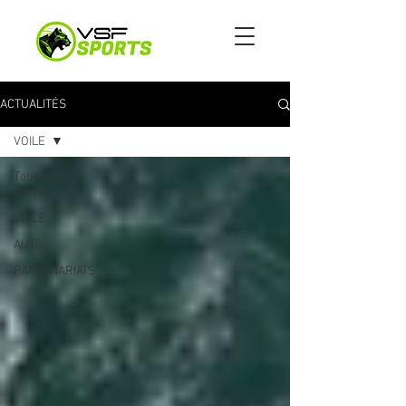
ACTUALITÉS
VOILE
Tous les
posts
VOILE
AUTO
PARTENARIATS