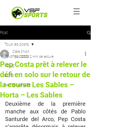
Post
Tous les posts
Clara Chion
Tous les posts
7 juil. 2025
2 min de lecture
Pep Costa prêt à relever le
VOILE
défi en solo sur le retour de
AUTO
la course Les Sables –
PARTENARIATS
Horta – Les Sables
Deuxième de la première 
manche aux côtés de Pablo 
Santurde del Arco, Pep Costa 
s’apprête désormais à relever 