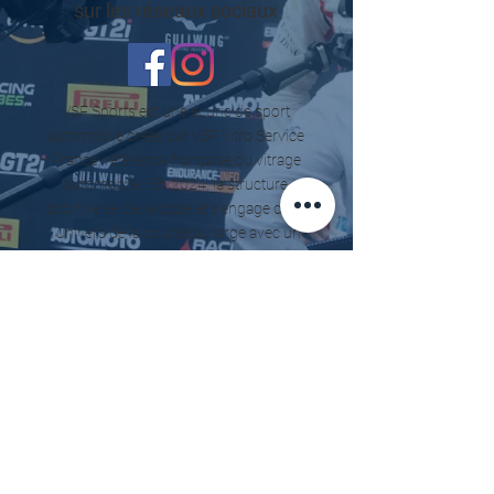
sur les réseaux sociaux
VSF Sports est une écurie de sport
automobile créée par VSF Vitro Service
France, référence française du vitrage
automobile.
En 2024, la structure
sportive se développe et s’engage dans
l’univers de la course au large avec un
projet Class40.
Le groupe VSF regroupe
trois activités complémentaires : négoce
de vitrage, outillage professionnel
(Panther Pro) et formation (Glass &
Boost).
Mentions légales
• Politique de confidentialité
• Contact