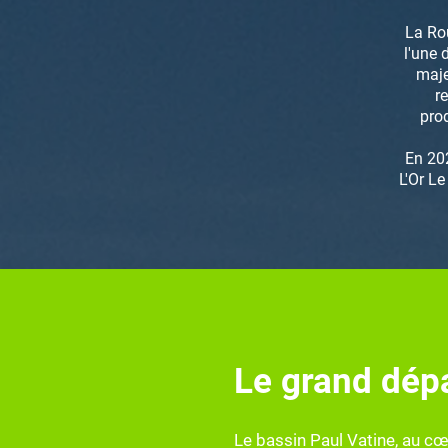
La Ro
l'une
maje
r
pro
En 20
L'Or L
Le grand dépa
Le bassin Paul Vatine, au cœ