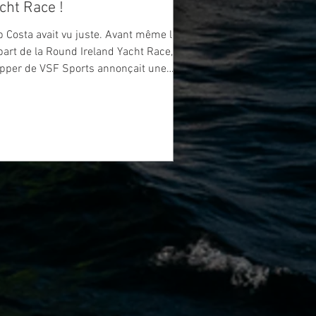
cht Race !
 Costa avait vu juste. Avant même le
art de la Round Ireland Yacht Race, le
ipper de VSF Sports annonçait une
euve où la vitesse pure ne suffirait
. Les faits lui ont donné raison. Ce
di 25 juin à 12h28 (heure de Paris),
Espagnol, accompagné de Pablo
turde del Arco, Kevin Bloc'h et Louis
ois, a franchi la ligne d'arrivée après 4
urs et 21 heures de course, remportant
victoire en Class40 et s'offrant une
marquable deuxième place au scratch,
t