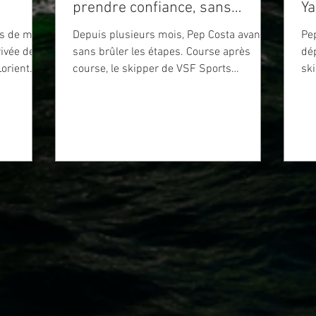
prendre confiance, sans
Ya
cesser d'apprendre
s de mer,
Depuis plusieurs mois, Pep Costa avance
Pep
ivée de la
sans brûler les étapes. Course après
dép
orient.
course, le skipper de VSF Sports
sk
ement
accumule les milles, affine ses réglages
épr
s signe un
et construit patiemment ses repères à
pas
e saison
bord de son Class40. Après un début de
jeu
sseur.
saison convaincant, le Catalan s'apprête
l'
 bout de
désormais à retrouver le large à l'occasion
San
de la Drheam Cup – Grand Prix de France
Dub
t et le
de Course au Large.
jo
an repart
la 
 chercher
re
tou