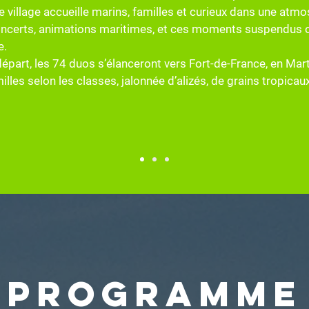
 village accueille marins, familles et curieux dans une atmo
concerts, animations maritimes, et ces moments suspendus 
e.
départ, les 74 duos s’élanceront vers Fort-de-France, en Mar
lles selon les classes, jalonnée d’alizés, de grains tropicau
Programme