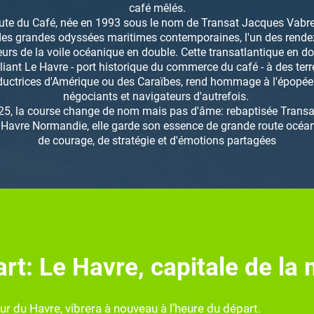
café mêlés.
ute du Café, née en 1993 sous le nom de Transat Jacques Vabre,
 des grandes odyssées maritimes contemporaines, l'un des rende
urs de la voile océanique en double. Cette transatlantique en do
eliant Le Havre - port historique du commerce du café - à des terr
ductrices d'Amérique ou des Caraïbes, rend hommage à l'épopée
négociants et navigateurs d'autrefois.
25, la course change de nom mais pas d'âme: rebaptisée Transa
e Havre Normandie, elle garde son essence de grande route océane
de courage, de stratégie et d'émotions partagées
rt: Le Havre, capitale de la
ur du Havre, vibrera à nouveau à l’heure du départ.