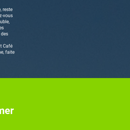
 reste
z-vous
uble,
es
 des
t Café
, faite
 mer