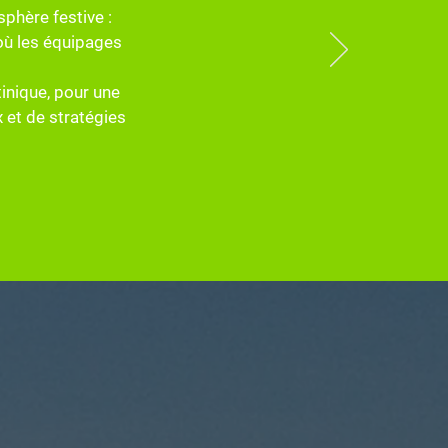
sphère festive :
où les équipages
tinique, pour une
x et de stratégies