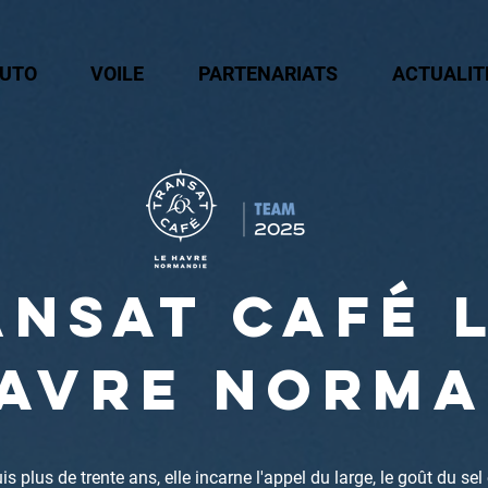
UTO
VOILE
PARTENARIATS
ACTUALIT
nsat café 
havre norma
s plus de trente ans, elle incarne l'appel du large, le goût du sel