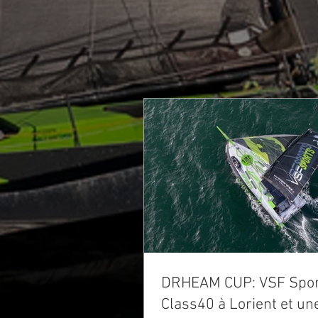
DRHEAM CUP: VSF Spor
Class40 à Lorient et un