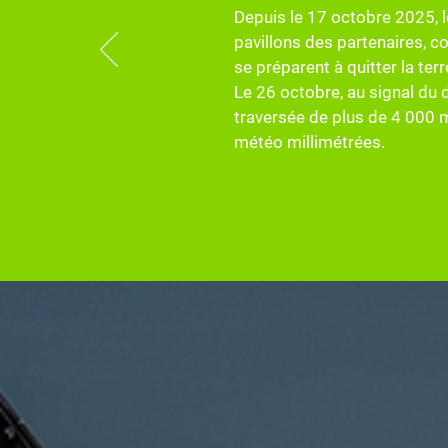
Depuis le 17 octobre 2025, le
pavillons des partenaires, 
se préparent à quitter la terr
Le 26 octobre, au signal du 
traversée de plus de 4 000 mi
météo millimétrées.