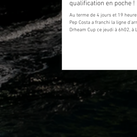
qualification en poche !
Au terme de 4 jours et 19 heure
Pep Costa a franchi la ligne d'arr
Drheam Cup ce jeudi à 6h02, à L
Sixième d'une flotte particulièr
relevée, le skipper de VSF Sport
nouveau résultat solide dans un
où il ne cesse de gagner en épai
Mais l'essentiel est ailleurs. Au
ces près de 1 000 milles entre
Cherbourg-en-Cotentin, le Fastne
plateau de Rochebonne, le Catal
surtout avec ce qu'il était venu