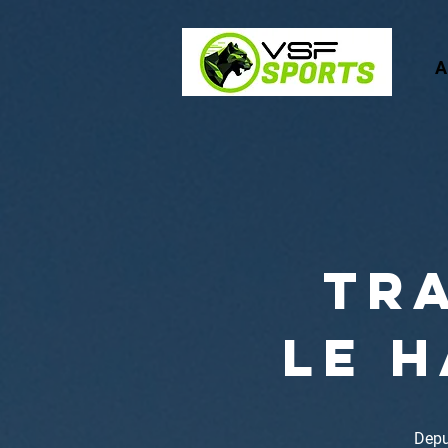
A
tra
le 
Depui