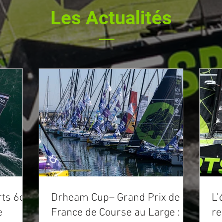
Les Actualités
ts 6e
Drheam Cup– Grand Prix de
L’
e
France de Course au Large :
re