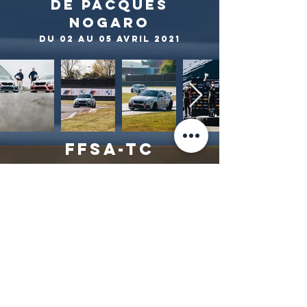
DE PACQUES
NOGARO
DU 02 au 05 avril 2021
FFSA-TC
ROUND 6 - SRO
RACING FESTIVAL
CIRCUIT PAUL
RICARD
du 30 SEPTEMBRE au 03
OCTOBRE 2021