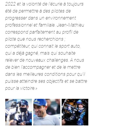
2022 et la volonté de l’écurie à toujours 
été de permettre à des pilotes de 
progresser dans un environnement 
professionnel et familiale. Jean-Mathieu 
correspond parfaitement au profil de 
pilote que nous recherchions ; 
compétiteur, qui connait le sport auto, 
qui a déjà gagné, mais qui souhaite 
relever de nouveaux challenges. A nous 
de bien l’accompagner et de le mettre 
dans les meilleures conditions pour qu’il 
puisse atteindre ses objectifs et se battre 
pour la victoire.»