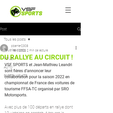
Post
Tous les posts
pbarrier2308
Tous les posts
1 avr. 2022
2 min de lecture
DU RALLYE AU CIRCUIT !
VOILE
VSF SPORTS et Jean-Mathieu Leandri 
AUTO
sont fières d’annoncer leur 
PARTENARIATS
collaboration pour la saison 2022 en 
championnat de France des voitures de 
tourisme FFSA-TC organisé par SRO 
Motorsports.
Avec plus de 100 départs en rallye dont 