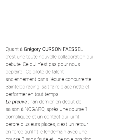
Quant à 
Grégory CURSON FAESSEL
c’est une toute nouvelle collaboration qui 
débute. Ce qui n’est pas pour nous 
déplaire ! Ce pilote de talent 
anciennement dans l’écurie concurrente 
Saintéloc racing, sait faire place nette et 
performer en tout temps !
La preuve : 
l’an dernier, en début de 
saison à NOGARO, après une course 1 
compliquée et un contact qui lui fit 
perdre plusieurs places, c’est un retour 
en force qu’il fit le lendemain avec une 
course 2 sans faute et une pole position 