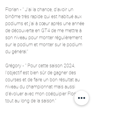
Florian - " J’ai la chance, d’avoir un 
binôme très rapide qui est habitué aux 
podiums et j’ai à cœur après une année 
de découverte en GT4 de me mettre à 
son niveau pour monter régulièrement 
sur le podium et monter sur le podium 
du général."
Grégory - " Pour cette saison 2024, 
l'objectif est bien sûr de gagner des 
courses et de faire un bon résultat au 
niveau du championnat mais aussi 
d’évoluer avec mon coéquipier Florian 
tout au long de la saison."
Vous pourrez le constater, sans se 
concerter les objectifs des deux pilotes 
sont communs et les valeurs aussi. 