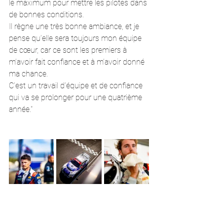
le maximum pour mettre les pilotes dans 
de bonnes conditions. 
Il règne une très bonne ambiance, et je 
pense qu’elle sera toujours mon équipe 
de cœur, car ce sont les premiers à 
m’avoir fait confiance et à m’avoir donné 
ma chance. 
C’est un travail d’équipe et de confiance 
qui va se prolonger pour une quatrième 
année."