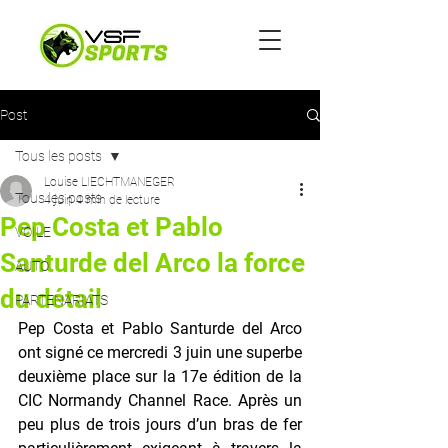
Post
Tous les posts
Louise LIECHTMANEGER
Tous les posts
4 juin
4 min de lecture
Pep Costa et Pablo
VOILE
Santurde del Arco la force
AUTO
du détail
PARTENARIATS
Pep Costa et Pablo Santurde del Arco 
ont signé ce mercredi 3 juin une superbe 
deuxième place sur la 17e édition de la 
CIC Normandy Channel Race. Après un 
peu plus de trois jours d’un bras de fer 