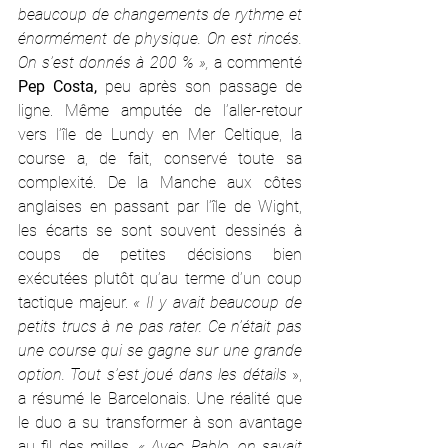
beaucoup de changements de rythme et 
énormément de physique. On est rincés. 
On s’est donnés à 200 % », 
a commenté 
Pep Costa,
 peu après son passage de 
ligne. Même amputée de l’aller-retour 
vers l’île de Lundy en Mer Celtique, la 
course a, de fait, conservé toute sa 
complexité. De la Manche aux côtes 
anglaises en passant par l’île de Wight, 
les écarts se sont souvent dessinés à 
coups de petites décisions bien 
exécutées plutôt qu’au terme d’un coup 
tactique majeur.
 « Il y avait beaucoup de 
petits trucs à ne pas rater. Ce n’était pas 
une course qui se gagne sur une grande 
option. Tout s’est joué dans les détails
 », 
a résumé le Barcelonais. Une réalité que 
le duo a su transformer à son avantage 
au fil des milles. 
« Avec Pablo, on savait 