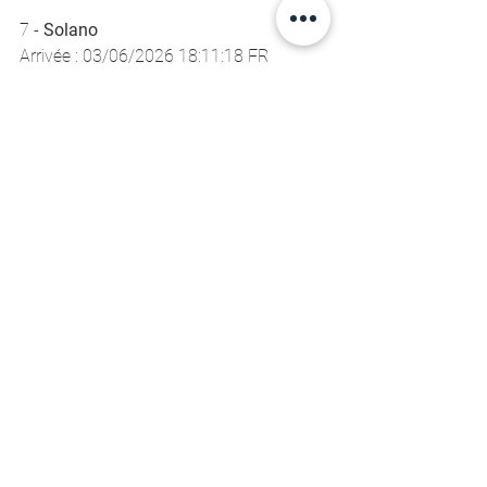
7 - 
Solano 
Arrivée : 03/06/2026 18:11:18 FR 
Écart au premier : 01h 51min 05s
8 -
 Hirsch-Centrakor 
Arrivée : 03/06/2026 18:30:27 FR 
Écart au premier : 02h 10min 14s
 ...
Arrivées en cours à suivre sur la 
cartographie officielle : 
https://normandy-race.com/suivre-la-
course/