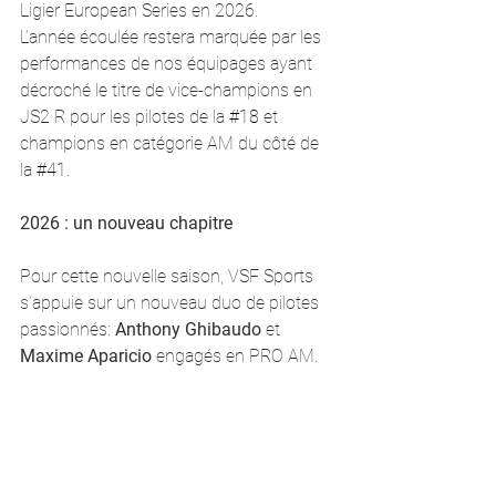
Ligier European Series en 2026.
L’année écoulée restera marquée par les 
performances de nos équipages ayant 
décroché le titre de vice-champions en 
JS2 R pour les pilotes de la 
#18
 et 
champions en catégorie AM du côté de 
la 
#41
.
2026 : un nouveau chapitre
Pour cette nouvelle saison, VSF Sports 
s’appuie sur un nouveau duo de pilotes 
passionnés: 
Anthony Ghibaudo
 et 
Maxime Aparicio 
engagés en PRO AM.