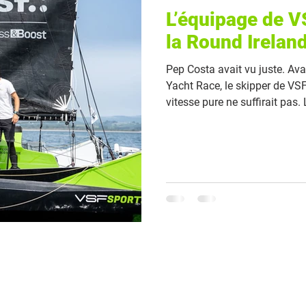
L’équipage de V
la Round Irelan
Pep Costa avait vu juste. Av
Yacht Race, le skipper de VS
vitesse pure ne suffirait pas.
25 juin à 12h28 (heure de Pa
Santurde del Arco, Kevin Bloc'
d'arrivée après 4 jours et 21 
en Class40 et s'offrant une
scratch, tout