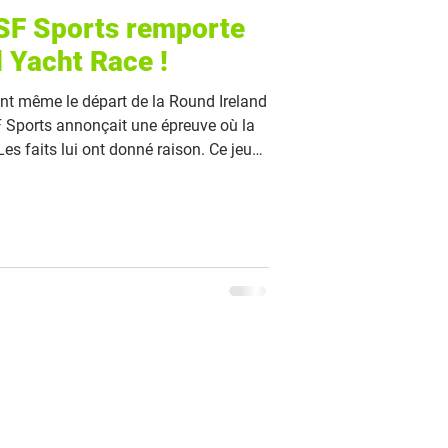
SF Sports remporte
d Yacht Race !
ant même le départ de la Round Ireland
F Sports annonçait une épreuve où la
 Les faits lui ont donné raison. Ce jeudi
ris), l'Espagnol, accompagné de Pablo
h et Louis Dubois, a franchi la ligne
heures de course, remportant la victoire
 remarquable deuxième place au