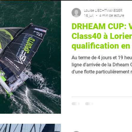
Louise LIECHTMANEGER
16 juil.
4 min de lecture
DRHEAM CUP: V
Class40 à Lorien
qualification en
Au terme de 4 jours et 19 heu
ligne d'arrivée de la Drheam 
d'une flotte particulièrement 
un nouveau résultat solide d
gagner en épaisseur. Mais l'es
près de 1 000 milles entre Che
plateau de Rochebonne, le Cat
venu chercher