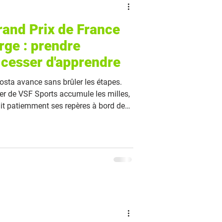
and Prix de France
rge : prendre
 cesser d'apprendre
osta avance sans brûler les étapes.
per de VSF Sports accumule les milles,
uit patiemment ses repères à bord de
de saison convaincant, le Catalan
er le large à l'occasion de la Drheam
de Course au Large.