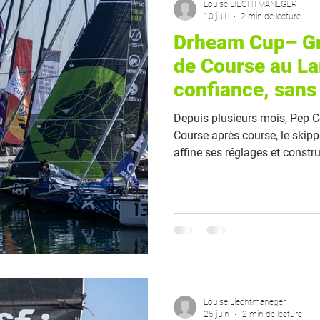
Louise LIECHTMANEGER
10 juil.
2 min de lecture
Drheam Cup– Gr
de Course au La
confiance, sans
Depuis plusieurs mois, Pep C
Course après course, le skip
affine ses réglages et constr
son Class40. Après un début 
s'apprête désormais à retrouv
Cup – Grand Prix de France 
Louise Liechtmaneger
25 juin
2 min de lecture