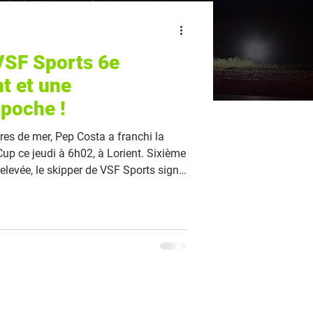
SF Sports 6e
t et une
 poche !
res de mer, Pep Costa a franchi la
Cup ce jeudi à 6h02, à Lorient. Sixième
relevée, le skipper de VSF Sports signe
ans une saison où il ne cesse de
sentiel est ailleurs. Au bout de ces
rbourg-en-Cotentin, le Fastnet et le
alan repart surtout avec ce qu'il était